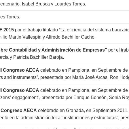
ntenario. Isabel Brusca y Lourdes Torres.
es Torres.
EF 2015
por el trabajo titulado “La eficiencia del sistema bancar
milio Martín Vallespín y Alfredo Bachiller Cacho.
sobre Contabilidad y Administración de Empresas”
por el trab
rcía y Patricia Bachiller Baroja.
VII Congreso AECA
celebrado en Pamplona, en Septiembre de 
rs and Instruments”, presentada por María José Arcas, Ron Hodg
VII Congreso AECA
celebrado en Pamplona, en Septiembre de 2
itizens’ engagement”, presentada por Enrique Bonsón, Sonia Roy
XV Congreso AECA
celebrado en Granada, en Septiembre 2011. P
nto en la administración local: instituciones y estructuras”, pr