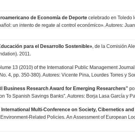
beroamericano de Economía de Deporte
celebrado en Toledo lo
spañol: un intento de regate al control económico». Autores: Ju
ducación para el Desarrollo Sostenible»
, de la Comisión A
dation). 2011.
 Volume 13 (2010) of the International Public Management Jour
o. 4, pp. 350-380). Autores: Vicente Pina, Lourdes Torres y So
BI Business Research Award for Emerging Researchers”
por
tion To Spanish Savings Banks”. Autores: Borja Lasa García y Pat
International Multi-Conference on Society, Cibernetics and
on Environment-Related Policies. An Assessment of European Lo