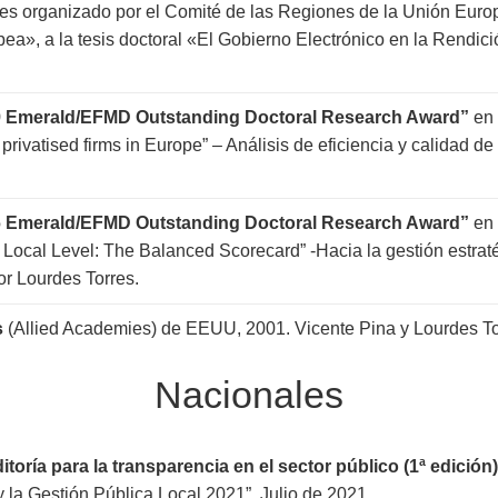
les organizado por el Comité de las Regiones de la Unión Euro
pea», a la tesis doctoral «El Gobierno Electrónico en la Rendi
9 Emerald/EFMD Outstanding Doctoral Research Award”
en 
privatised firms in Europe” – Análisis de eficiencia y calidad 
6 Emerald/EFMD Outstanding Doctoral Research Award”
en 
Local Level: The Balanced Scorecard” -Hacia la gestión estraté
or Lourdes Torres.
s
(Allied Academies) de EEUU, 2001. Vicente Pina y Lourdes To
Nacionales
oría para la transparencia en el sector público (1ª edición
 la Gestión Pública Local 2021”. Julio de 2021.