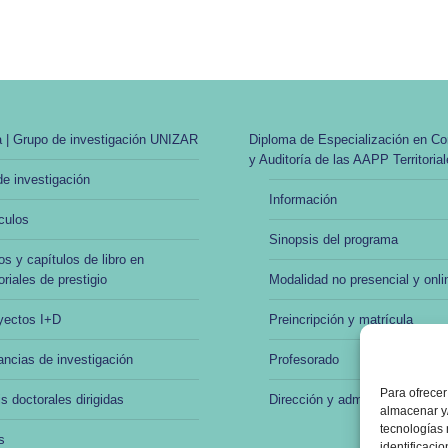
 | Grupo de investigación UNIZAR
Diploma de Especialización en Con
y Auditoría de las AAPP Territoria
e investigación
Información
culos
Sinopsis del programa
os y capítulos de libro en
oriales de prestigio
Modalidad no presencial y onli
yectos I+D
Preincripción y matrícula
ancias de investigación
Profesorado
Para ofrecer
s doctorales dirigidas
Dirección y administración
almacenar y/
tecnologías
s
identificaci